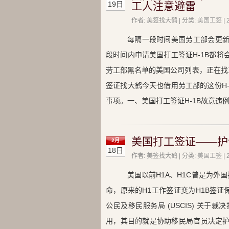
19日
工人注意避雷
作者: 美签找大鹤 | 分类:
美国工签
|
每隔一段时间美国劳工部会更新
段时间内申请美国打工签证H-1B都将
劳工部黑名单的美国公司列表，正在找
签证找大鹤今天也借用劳工部的这份H-1B
事项。一、美国打工签证H-1B故意违
美国打工签证——护
2月
18日
作者: 美签找大鹤 | 分类:
美国工签
|
美国以前H1A、H1C曾是为
命，原来的H1工作签证变为H1B签
公民及移民服务局 (USCIS) 关于
用，其目的就是协助移民局官员决定护