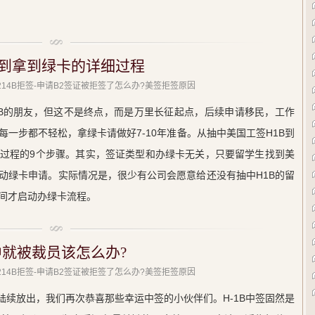
B到拿到绿卡的详细过程
 214B拒签-申请B2签证被拒签了怎么办?美签拒签原因
1B的朋友，但这不是终点，而是万里长征起点，后续申请移民，工作
一步都不轻松，拿绿卡请做好7-10年准备。从抽中美国工签H1B到
过程的9个步骤。其实，签证类型和办绿卡无关，只要留学生找到美
动绿卡申请。实际情况是，很少有公司会愿意给还没有抽中H1B的留
间才启动办绿卡流程。
中就被裁员该怎么办?
 214B拒签-申请B2签证被拒签了怎么办?美签拒签原因
经陆续放出，我们再次恭喜那些幸运中签的小伙伴们。H-1B中签固然是