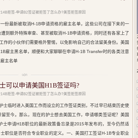
 214B拒签-申请B2签证被拒签了怎么办?美签拒签原因
一份最新被取消H-1B申请资格的雇主名单，这些公司在接下来的一
会遭到额外特殊审查、甚至被取消H-1B申请资格，同时还有各家上了
工作的小伙伴们需要格外警惕，以免影响自己的合法留美身份。美国
雇主黑名单，顺便和大家聊聊在申请H-1B Transfer时的各类注意
例雇主名单
士可以申请美国H1B签证吗?
 214B拒签-申请B2签证被拒签了怎么办?美签拒签原因
外国护士临时进入美国工作而设立的工作签证类别，不过早已结束历史使
证保留至今。那么，现在的护士想去美国工作，申请哪类签证呢？美国
裁决护士申请H1B职位的最新政策备忘录是2015年发布的，至今仍然适
士职位是否符合专业职业的定义。一、美国打工签证H-1B专业职业