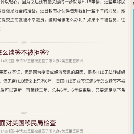
掉以轻心，因为之后还有最关键的一步就是H-1B申请，近些年移民
家也要做足万全的准备。近日也有小伙伴告知我们一些不幸的消息，她
是在提交之前就被不幸裁员，这时候该怎么办呢？如果不幸被裁员，往
：
怎么续签不被拒签?
 214B拒签-申请B2签证被拒签了怎么办?美签拒签原因
移民职业签证，但是因为疫情或经济衰退的原因，很多H1B无法转成绿
，但无奈H1B理论上只有6年。美国H1B职业签证满6年怎么续签不被
之后可以更新，再延续三年，总共6年。6年结束后，只要满足以下条
面对美国移民局检查
 214B拒签-申请B2签证被拒签了怎么办?美签拒签原因