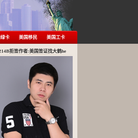
国绿卡
美国移民
美国工卡
214B拒签作者:美国签证找大鹤he