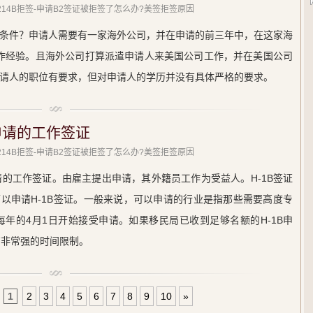
 214B拒签-申请B2签证被拒签了怎么办?美签拒签原因
基本条件？申请人需要有一家海外公司，并在申请的前三年中，在这家海
作经验。且海外公司打算派遣申请人来美国公司工作，并在美国公司
对申请人的职位有要求，但对申请人的学历并没有具体严格的要求。
申请的工作签证
 214B拒签-申请B2签证被拒签了怎么办?美签拒签原因
请的工作签证。由雇主提出申请，其外籍员工作为受益人。H-1B签证
以申请H-1B签证。一般来说，可以申请的行业是指那些需要高度专
每年的4月1日开始接受申请。如果移民局已收到足够名额的H-1B申
有非常强的时间限制。
1
2
3
4
5
6
7
8
9
10
»