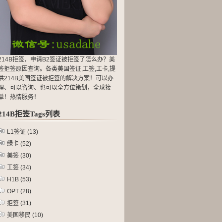
214B拒签，申请B2签证被拒签了怎么办？美
签拒签原因查询。各类美国签证,工签,工卡,提
供214B美国签证被拒签的解决方案！可以办
理、可以咨询、也可以全方位策划，全球接
单！热情服务！
214B拒签Tags列表
L1签证
(13)
绿卡
(52)
美签
(30)
工签
(34)
H1B
(53)
OPT
(28)
拒签
(31)
美国移民
(10)