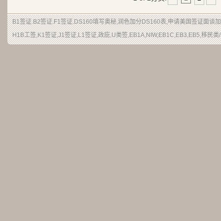
B1签证.B2签证.F1签证.DS160填写奥秘,润色加分DS160表,申请美国签证面谈
H1B工签,K1签证,J1签证,L1签证,政庇,U类签,EB1A,NIW,EB1C,EB3,EB5