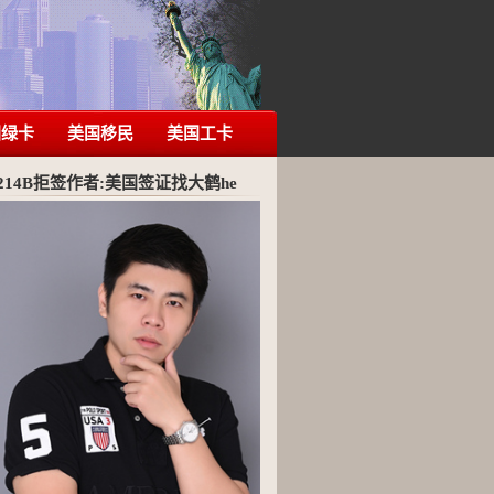
国绿卡
美国移民
美国工卡
214B拒签作者:美国签证找大鹤he