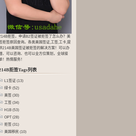
214B拒签，申请B2签证被拒签了怎么办？美
签拒签原因查询。各类美国签证,工签,工卡,提
供214B美国签证被拒签的解决方案！可以办
理、可以咨询、也可以全方位策划，全球接
单！热情服务！
214B拒签Tags列表
L1签证
(13)
绿卡
(52)
美签
(30)
工签
(34)
H1B
(53)
OPT
(28)
拒签
(31)
美国移民
(10)