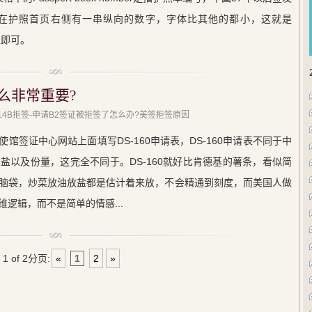
number。在护照首页右侧有一串纵向的数字，字体比其他的都小，这就是
写上即可。
什么非常重要?
 214B拒签-申请B2签证被拒签了怎么办?美签拒签原因
馆签证中心网站上面填写DS-160申请表，DS-160申请表不同于中
盐以及份量，这完全不同于。DS-160就好比肯德基的薯条，看似简
脑袋，炒菜放油放盐都是估计着来放，不会精通到刻度，而美国人做
逻辑，而不是简单的情感...
1 of 2
分页:
«
1
2
»