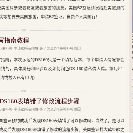
去美国探亲或者访友或者旅游的朋友。美国B2签证颁发给赴美旅游的
病等想要去美国旅游，申请B2签证。自费个人美国行！
填写指南教程
 214B拒签-申请B2签证被拒签了怎么办?美签拒签原因
填写指南，本次示范的DS160只是一个填写范本，每个申请人情况都会
钱的，具体奥秘和经验以及如何润色DS-160请私信大鹤。第1步：
新建申请或载入已有申请)
DS160表填错了修改流程步骤
 214B拒签-申请B2签证被拒签了怎么办?美签拒签原因
国签证预约成功后发现DS160表填错了可以修改吗，当然了，是可以
成功后发现DS160表填错了修改的流程步骤。美国签证找大鹤经验之