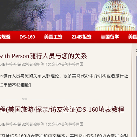
险规避
DS-160
美国工签
214B拒签
美国留学
美
hip with Person随行人员与您的关系
 214B拒签-申请B2签证被拒签了怎么办?美签拒签原因
 with Person随行人员与您的关系大鹤理论：很多美签代办中介机构或者旅行社
证申请不够细致】
(美国旅游/探亲/访友签证)DS-160填表教程
 214B拒签-申请B2签证被拒签了怎么办?美签拒签原因
友签证)DS-160填表教程和中文样本。美国签证DS-160填表教程面对