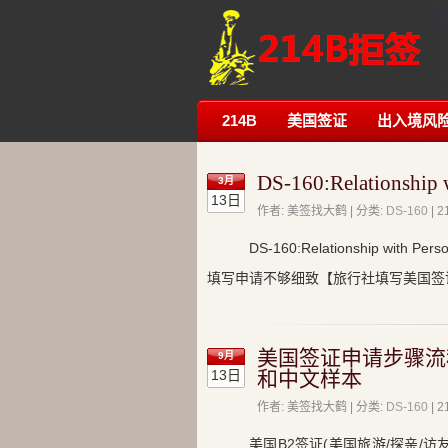
214B
美国签证
出入境风
DS-160:Relations
3月
13日
作者: 美签找大鹤 | 分类:
DS-160
|
DS-160:Relationship
填写申请不够细致【旅行社填写美国签
美国签证申请步骤流程
9月
13日
和中文样本
作者: 美签找大鹤 | 分类:
DS-160
|
美国B2签证(美国旅游/探亲/访