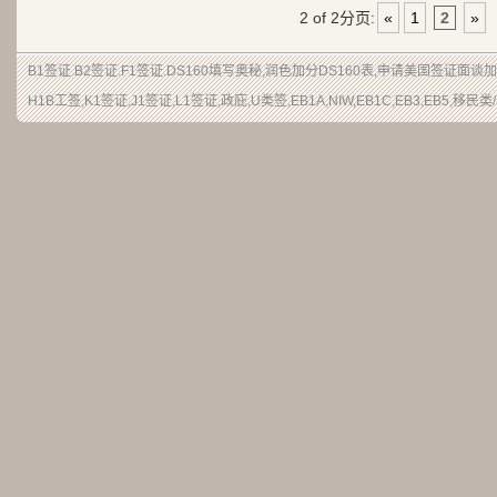
2 of 2
分页:
«
1
2
»
B1签证.B2签证.F1签证.DS160填写奥秘,润色加分DS160表,申请美国签证面谈
H1B工签,K1签证,J1签证,L1签证,政庇,U类签,EB1A,NIW,EB1C,EB3,EB5