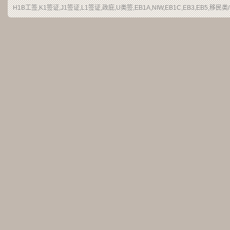
H1B工签,K1签证,J1签证,L1签证,政庇,U类签,EB1A,NIW,EB1C,EB3,EB5