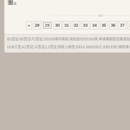
鉴。
«
28
29
30
31
32
33
34
35
36
37
B1签证.B2签证.F1签证.DS160填写奥秘,润色加分DS160表,申请美国签证面谈
H1B工签,K1签证,J1签证,L1签证,政庇,U类签,EB1A,NIW,EB1C,EB3,EB5