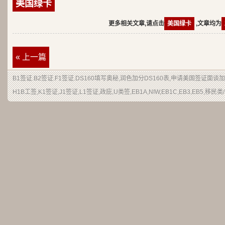
美国绿卡
更多相关文章,请点击
美国绿卡
,文章均为
« 上一篇
B1签证.B2签证.F1签证.DS160填写奥秘,润色加分DS160表,申请美国签证面谈
H1B工签,K1签证,J1签证,L1签证,政庇,U类签,EB1A,NIW,EB1C,EB3,EB5