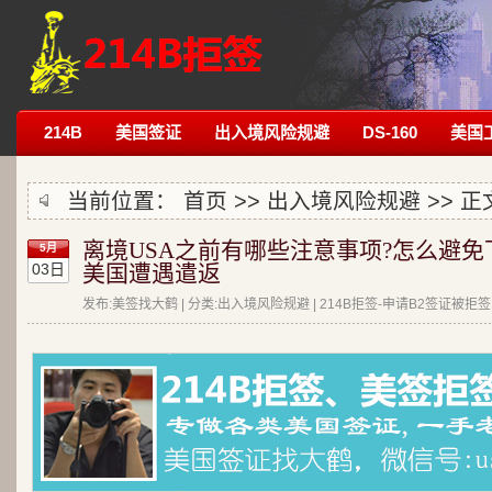
214B
美国签证
出入境风险规避
DS-160
美国
当前位置：
首页
>>
出入境风险规避
>> 正
离境USA之前有哪些注意事项?怎么避免
5月
03日
美国遭遇遣返
发布:美签找大鹤 | 分类:出入境风险规避 | 214B拒签-申请B2签证被