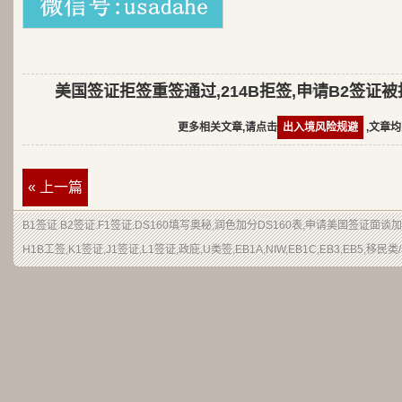
美国签证拒签重签通过,214B拒签,申请B2签证
更多相关文章,请点击
出入境风险规避
,文章均
« 上一篇
B1签证.B2签证.F1签证.DS160填写奥秘,润色加分DS160表,申请美国签证面谈
H1B工签,K1签证,J1签证,L1签证,政庇,U类签,EB1A,NIW,EB1C,EB3,EB5