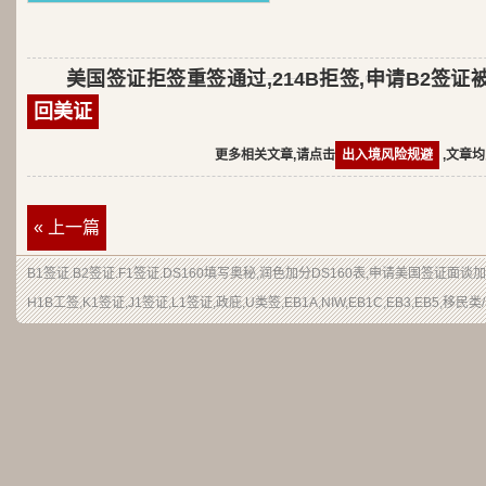
美国签证拒签重签通过,214B拒签,申请B2签
回美证
更多相关文章,请点击
出入境风险规避
,文章均
« 上一篇
B1签证.B2签证.F1签证.DS160填写奥秘,润色加分DS160表,申请美国签证面谈
H1B工签,K1签证,J1签证,L1签证,政庇,U类签,EB1A,NIW,EB1C,EB3,EB5