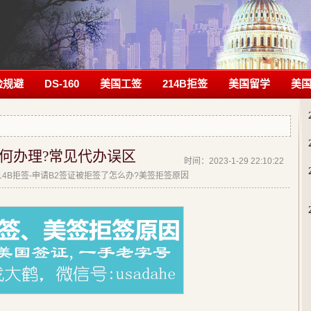
险规避
DS-160
美国工签
214B拒签
美国留学
美
何办理?常见代办误区
时间：2023-1-29 22:10:22
| 214B拒签-申请B2签证被拒签了怎么办?美签拒签原因