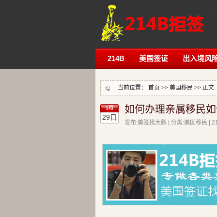
214B
美国签证
出入境风
当前位置：
首页
>>
美国移民
>> 正文
如何办理亲属移民如
1月
29日
发布:美签找大鹤 | 分类:美国移民 