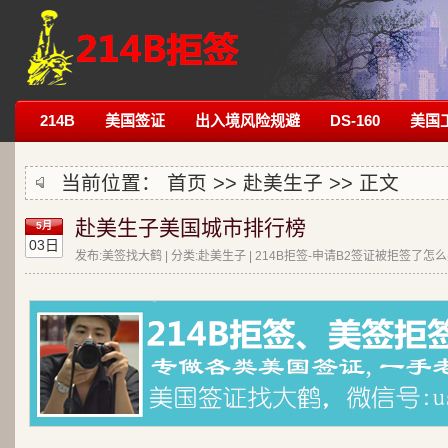
214B
美国签证
出入境风险规避
DS-160
美国
当前位置：
首页
>>
赴美生子
>> 正文
赴美生子美国城市排行榜
5月
03日
发布:美签找大鹤 | 分类:赴美生子 | 214B拒签-申请B2签证被拒签了