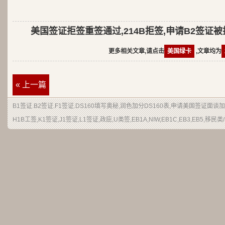
美国签证拒签重签通过,214B拒签,申请B2签证
更多相关文章,请点击
美国绿卡
,文章均为
« 上一篇
B1签证.B2签证.F1签证.DS160填写奥秘,润色加分DS160表,申请美国签证面谈
H1B工签,K1签证,J1签证,L1签证,政庇,U类签,EB1A,NIW,EB1C,EB3,EB5