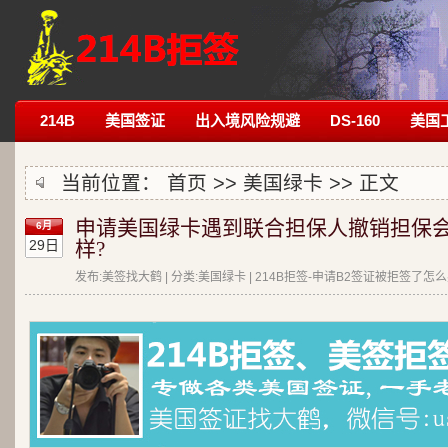
214B
美国签证
出入境风险规避
DS-160
美国
当前位置：
首页
>>
美国绿卡
>> 正文
申请美国绿卡遇到联合担保人撤销担保
6月
29日
样?
发布:美签找大鹤 | 分类:美国绿卡 | 214B拒签-申请B2签证被拒签了