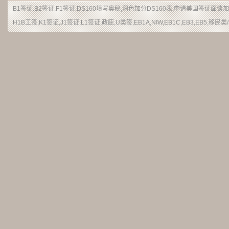
B1签证.B2签证.F1签证.DS160填写奥秘,润色加分DS160表,申请美国签证面谈
H1B工签,K1签证,J1签证,L1签证,政庇,U类签,EB1A,NIW,EB1C,EB3,EB5