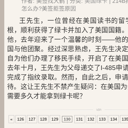
作者: 美签找大鹤 | 分类:
美国绿卡
| 21
怎么办?美签拒签原因
王先生，一位曾经在美国读书的留
根，顺利获得了绿卡并加入了美国国籍
他，去年迎来了一个温馨的时刻——他
国与他团聚。经过深思熟虑，王先生决
自为他们办理了移民手续，开启了在美
去年十月，王先生为父母递交了I-485
完成了指纹录取。然而，自此之后，申
待。这让王先生不禁产生疑问：在美国为亲
需要多久才能拿到绿卡呢？
«
126
127
128
129
130
131
132
133
134
13