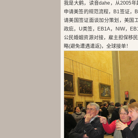
我是大鹤，读音dahe，从200
申请美签的规范流程，B1签证，B2
请美国签证面谈加分策划，美国工卡
政庇，U类签，EB1A，NIW，E
公民婚姻资源对接，雇主担保移
略(避免遭遇遣返)，全球接单！