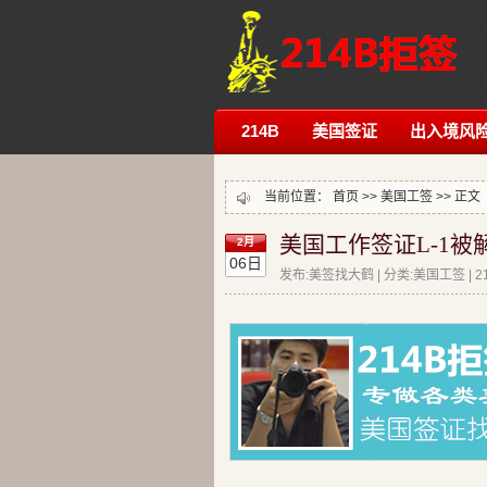
214B
美国签证
出入境风
当前位置：
首页
>>
美国工签
>> 正文
美国工作签证L-1被
2月
06日
发布:美签找大鹤 | 分类:美国工签 