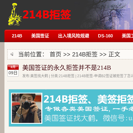
214B
美国签证
出入境风险规避
DS-160
美国
当前位置：
首页
>>
214B拒签
>> 正文
美国签证的永久拒签并不是214B
2月
09日
发布:美签找大鹤 | 分类:214B拒签 | 214B拒签-申请B2签证被拒签