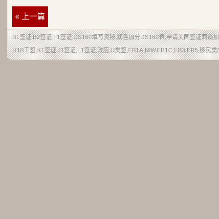
« 上一篇
B1签证.B2签证.F1签证.DS160填写奥秘,润色加分DS160表,申请美国签证面谈
H1B工签,K1签证,J1签证,L1签证,政庇,U类签,EB1A,NIW,EB1C,EB3,EB5